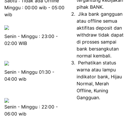
tergantung kebijakan
Sabtu : Tidak ada Offline
pihak BANK.
Minggu : 00:00 wib - 05:00
Jika bank gangguan
wib
atau offline semua
aktifitas deposit dan
withdraw tidak dapat
Senin - Minggu : 23:00 -
di prosses sampai
02:00 WIB
bank bersangkutan
normal kembali.
Perhatikan status
warna atau lampu
Senin - Minggu 01:30 -
indikator bank, Hijau
04:00 wib
Normal, Merah
Offline, Kuning
Gangguan.
Senin - Minggu : 22:00 -
06:00 wib