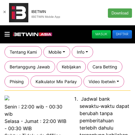
×
IBETWIN
Download
IBETWIN Mobile App
MASUK
DAFTAR
Tentang Kami
Mobile
Info
Bertanggung Jawab
Kebijakan
Cara Betting
Phising
Kalkulator Mix Parlay
Video Ibetwin
Jadwal bank
sewaktu-waktu dapat
Senin : 22:00 wib - 00:30
berubah tanpa
wib
pemberitahuan
Selasa - Jumat : 22:00 WIB
terlebih dahulu
- 00:30 WIB