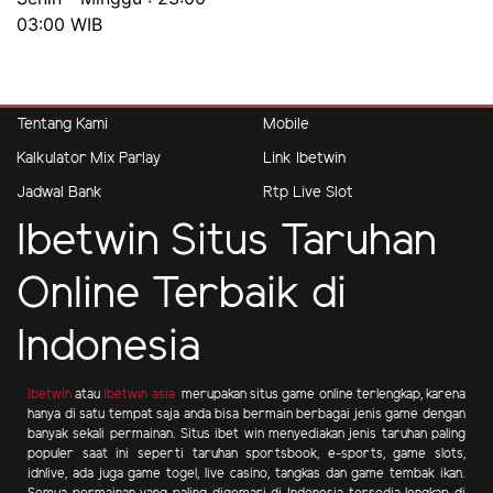
03:00 WIB
Tentang Kami
Mobile
Kalkulator Mix Parlay
Link Ibetwin
Jadwal Bank
Rtp Live Slot
Ibetwin Situs Taruhan
Online Terbaik di
Indonesia
Ibetwin
atau
Ibetwin asia
merupakan situs game online terlengkap, karena
hanya di satu tempat saja anda bisa bermain berbagai jenis game dengan
banyak sekali permainan. Situs ibet win menyediakan jenis taruhan paling
populer saat ini seperti taruhan sportsbook, e-sports, game slots,
idnlive, ada juga game togel, live casino, tangkas dan game tembak ikan.