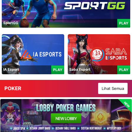
SportGG
PLAY
IA Esport
Saba Esport
PLAY
PLAY
POKER
Lihat Semua
NEW