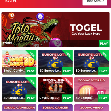
TOGEL
Lihat Semua
TOGEL
PLAY
NEW
NEW
NEW
Sweet Candy 3D
5D Europe Lotto
3D Europe Lotto
PLAY
PLAY
PLAY
PROMO
NEW
4D Europe Lotto
Devil Dice 3D
4D Scorpio
PLAY
PLAY
PLAY