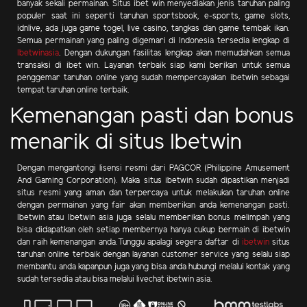
banyak sekali permainan. Situs ibet win menyediakan jenis taruhan paling
populer saat ini seperti taruhan sportsbook, e-sports, game slots,
idnlive, ada juga game togel, live casino, tangkas dan game tembak ikan.
Semua permainan yang paling digemari di Indonesia tersedia lengkap di
Ibetwinasia
. Dengan dukungan fasilitas lengkap akan memudahkan semua
transaksi di ibet win. Layanan terbaik siap kami berikan untuk semua
penggemar taruhan online yang sudah mempercayakan ibetwin sebagai
tempat taruhan online terbaik.
Kemenangan pasti dan bonus
menarik di situs Ibetwin
Dengan mengantongi lisensi resmi dari PAGCOR (Philippine Amusement
And Gaming Corporation). Maka situs ibetwin sudah dipastikan menjadi
situs resmi yang aman dan terpercaya untuk melakukan taruhan online
dengan permainan yang fair akan memberikan anda kemenangan pasti.
Ibetwin atau Ibetwin asia juga selalu memberikan bonus melimpah yang
bisa didapatkan oleh setiap membernya hanya cukup bermain di ibetwin
dan raih kemenangan anda.Tunggu apalagi segera daftar di
ibetwin
situs
taruhan online terbaik dengan layanan customer service yang selalu siap
membantu anda kapanpun juga yang bisa anda hubungi melalui kontak yang
sudah tersedia atau bisa melalui livechat ibetwin asia.