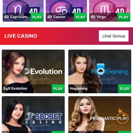
4D Capricorn
4D Cancer
4D Virgo
PLAY
PLAY
PLAY
LIVE CASINO
Lihat Semua
Sg8 Evolution
Hogaming
PLAY
PLAY