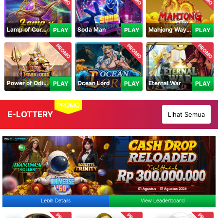
Lamp of Cornucopia
Soda Man
Mahjong Ways IV
PLAY
PLAY
PLAY
PROMO
PROMO
PROMO
Power of Odin 1000
Ocean Lord
Eternal War
PLAY
PLAY
PLAY
PROMO
E-LOTTERY
Lihat Semua
Lebih Details
View Leaderboard