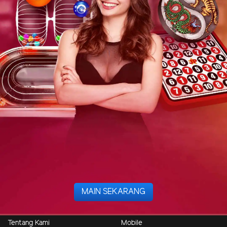
MAIN SEKARANG
Tentang Kami
Mobile