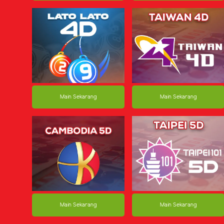
Main Sekarang
Main Sekarang
Main Sekarang
Main Sekarang