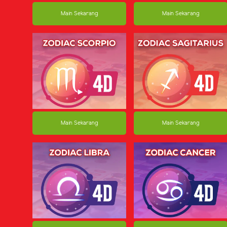
Main Sekarang
Main Sekarang
Main Sekarang
Main Sekarang