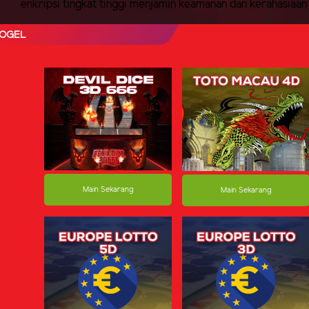
enkripsi tingkat tinggi menjamin keamanan dan kerahasia
OGEL
Main Sekarang
Main Sekarang