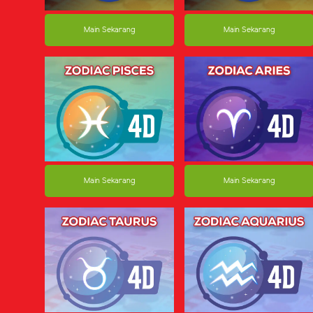
Main Sekarang
Main Sekarang
Main Sekarang
Main Sekarang