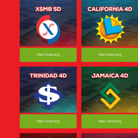
Main Sekarang
Main Sekarang
Main Sekarang
Main Sekarang