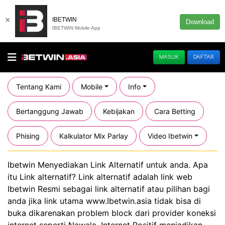
×
IBETWIN
Download
IBETWIN Mobile App
MASUK
DAFTAR
Tentang Kami
Mobile
Info
Bertanggung Jawab
Kebijakan
Cara Betting
Phising
Kalkulator Mix Parlay
Video Ibetwin
Ibetwin Menyediakan Link Alternatif untuk anda. Apa
itu Link alternatif? Link alternatif adalah link web
Ibetwin Resmi sebagai link alternatif atau pilihan bagi
anda jika link utama www.Ibetwin.asia tidak bisa di
buka dikarenakan problem block dari provider koneksi