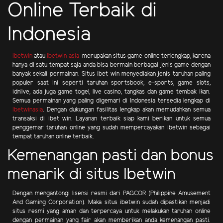
Online Terbaik di
Indonesia
Ibetwin
atau
Ibetwin asia
merupakan situs game online terlengkap, karena
hanya di satu tempat saja anda bisa bermain berbagai jenis game dengan
banyak sekali permainan. Situs ibet win menyediakan jenis taruhan paling
populer saat ini seperti taruhan sportsbook, e-sports, game slots,
idnlive, ada juga game togel, live casino, tangkas dan game tembak ikan.
Semua permainan yang paling digemari di Indonesia tersedia lengkap di
Ibetwinasia
. Dengan dukungan fasilitas lengkap akan memudahkan semua
transaksi di ibet win. Layanan terbaik siap kami berikan untuk semua
penggemar taruhan online yang sudah mempercayakan ibetwin sebagai
tempat taruhan online terbaik.
Kemenangan pasti dan bonus
menarik di situs Ibetwin
Dengan mengantongi lisensi resmi dari PAGCOR (Philippine Amusement
And Gaming Corporation). Maka situs ibetwin sudah dipastikan menjadi
situs resmi yang aman dan terpercaya untuk melakukan taruhan online
dengan permainan yang fair akan memberikan anda kemenangan pasti.